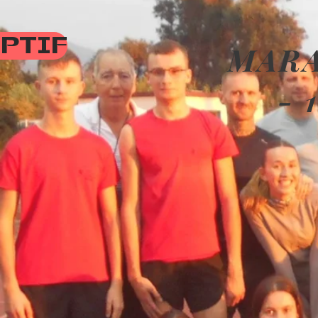
PTIF
MARA
- 