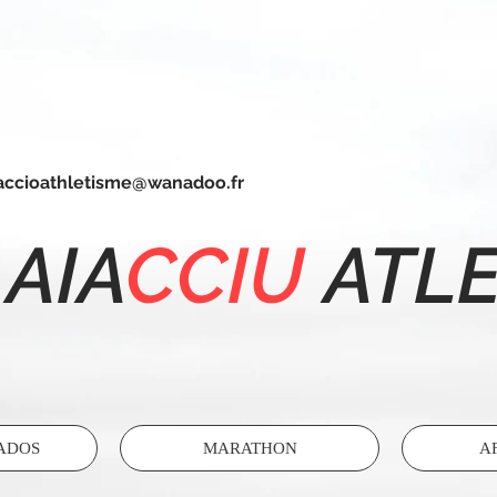
jaccioathletisme@wanadoo.fr
AIA
CCIU
ATL
 ADOS
MARATHON
A