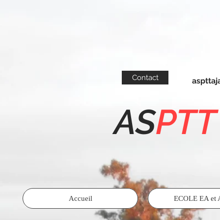
Contact
asptta
AS
PTT
Accueil
ECOLE EA et