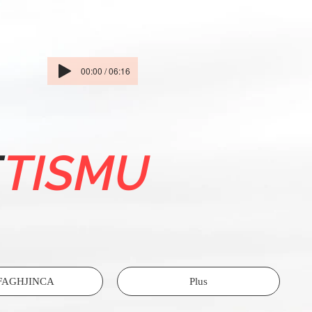
00:00 / 06:16
E
TISMU
FAGHJINCA
Plus