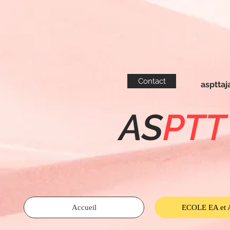
Contact
asptta
AS
PTT
Accueil
ECOLE EA et