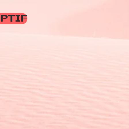
PTIF
MARA
- 