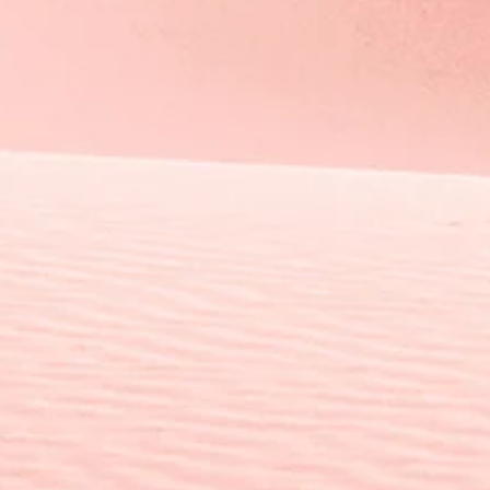
THON - SEMI-MA
10 KM et 5KM D'AIA
le 05 Avril 2026