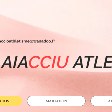
jaccioathletisme@wanadoo.fr
AIA
CCIU
ATL
 ADOS
MARATHON
A