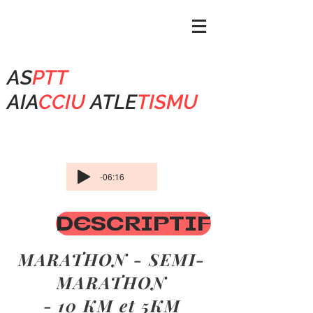
AS
PTT
AIA
CCIU
ATLE
TISMU
-06:16
DESCRIPTIF
MARATHON - SEMI-
MARATHON
- 10 KM et 5KM